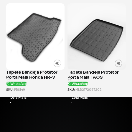
Tapete Bandeja Protetor
Tapete Bandeja Protetor
T
Porta Mala TAOS
Porta Mala Byd Song Plus
P
WhatsApp
WhatsApp
SKU:
MLB2172097202
SKU:
PBS165
S
Leia Mais
Leia Mais