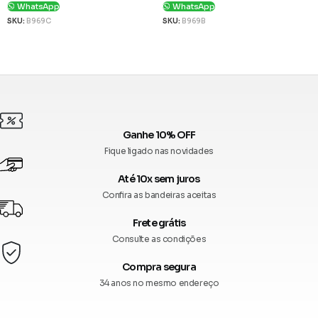
WhatsApp
WhatsApp
SKU:
B969C
SKU:
B969B
Ver Produto
Ver Produto
Ganhe 10% OFF
Fique ligado nas novidades
Até 10x sem juros
Confira as bandeiras aceitas
Frete grátis
Consulte as condições
Compra segura
34 anos no mesmo endereço