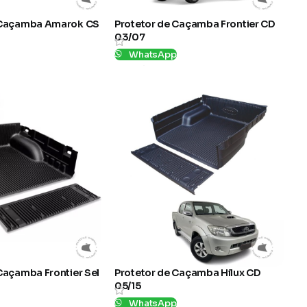
 Caçamba Amarok CS
Protetor de Caçamba Frontier CD
03/07
p
WhatsApp
SKU:
1049733
Caçamba Frontier Sel
Protetor de Caçamba Hilux CD
05/15
p
WhatsApp