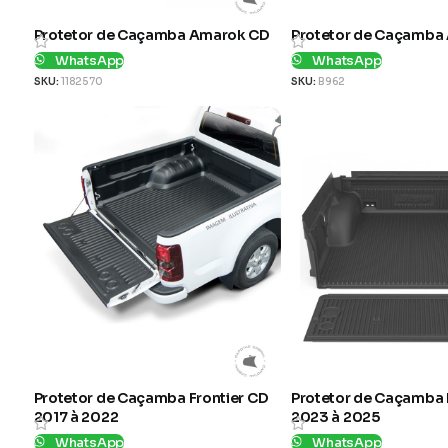
Protetor de Caçamba Amarok CD
Protetor de Caçamba
WhatsApp
WhatsApp
SKU:
1182570
SKU:
B962
Protetor de Caçamba Frontier CD
Protetor de Caçamba 
2017 à 2022
2023 à 2025
WhatsApp
WhatsApp