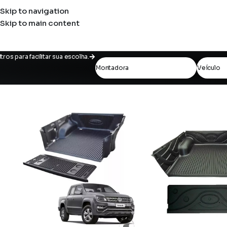
Skip to navigation
Skip to main content
iltros para facilitar sua escolha.
Montadora
Veículo