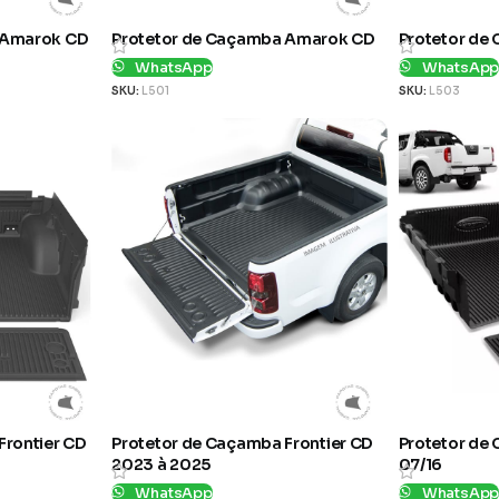
 Amarok CD
Protetor de Caçamba Amarok CD
Protetor de
WhatsApp
WhatsAp
SKU:
L501
SKU:
L503
Frontier CD
Protetor de Caçamba Frontier CD
Protetor de 
2023 à 2025
07/16
WhatsApp
WhatsAp