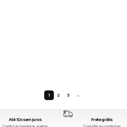
1
2
3
→
Até 10x sem juros
Frete grátis
Confira as bandeiras aceitas
Consulte as condições