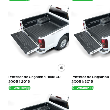
SKU:
L210
SKU:
B995
Protetor de Caçamba Hilux CD
Protetor de Caçamba 
2005 à 2015
2005 à 2015
WhatsApp
WhatsApp
SKU:
L119
SKU:
L144