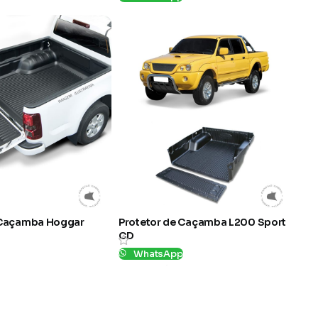
SKU:
1091302
 Caçamba Hoggar
Protetor de Caçamba L200 Sport
CD
p
WhatsApp
SKU:
1075874