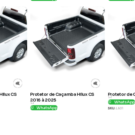
SKU:
L211
SKU:
1155681
Hilux CS
Protetor de Caçamba Hilux CS
Protetor de
2016 à 2025
WhatsAp
WhatsApp
SKU:
L601
SKU:
L145