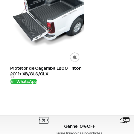
Protetor de Caçamba L200 Triton
2011+ XB/GLS/GLX
WhatsApp
SKU:
L170
Ganhe 10% OFF
Fique ligado nas novidades