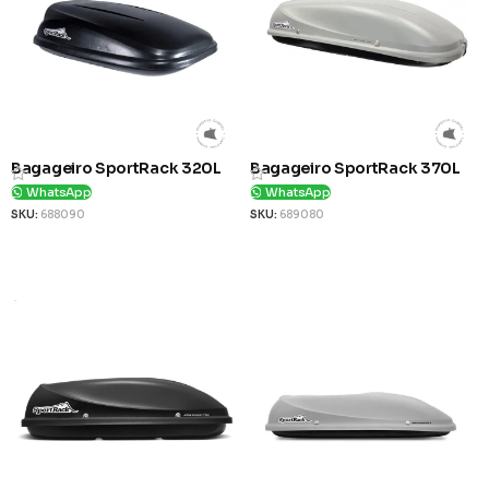
Bagageiro SportRack 320L
Bagageiro SportRack 370L
WhatsApp
WhatsApp
SKU:
688090
SKU:
689080
Ver Produto
Ver Produto