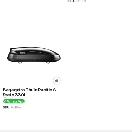
SKU:
631150
Ver Produto
Ver Produto
Bagageiro Thule Pacific S
Preto 330L
WhatsApp
SKU:
631154
Ver Produto