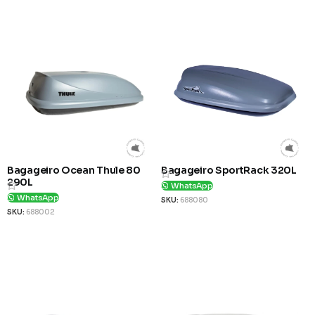
Bagageiro Ocean Thule 80
Bagageiro SportRack 320L
290L
WhatsApp
WhatsApp
SKU:
688080
SKU:
688002
Ver Produto
Ver Produto