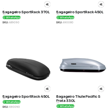
Bagageiro SportRack 370L
Bagageiro SportRack 450L
WhatsApp
WhatsApp
SKU:
689090
SKU:
690080
Ver Produto
Ver Produto
Bagageiro SportRack 450L
Bagageiro Thule Pacific S
Prata 330L
WhatsApp
WhatsApp
SKU:
690090