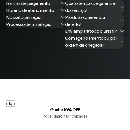
Formas de pagamento
Qual o tempo de garantia
Horário de atendimento
do serviço?
Nossa localização
Produto apresentou
Processo de instalação
defeito?
Enviam para todo o Brasil?
Com agendamento ou por
ordem de chegada?
Ganhe 10% OFF
Fique ligado nas novidades