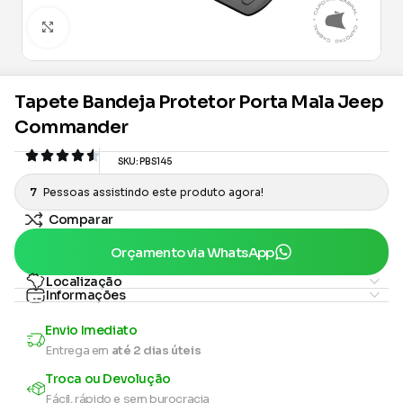
Clique para ampliar
Tapete Bandeja Protetor Porta Mala Jeep
Commander
SKU:
PBS145
7
Pessoas assistindo este produto agora!
Comparar
Orçamento via WhatsApp
Localização
Informações
Envio Imediato
Entrega em
até 2 dias úteis
Troca ou Devolução
Fácil, rápido e sem burocracia