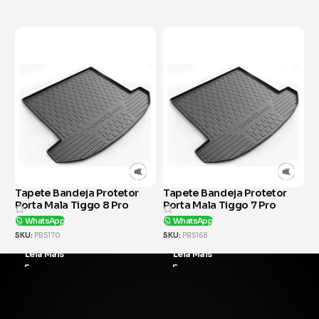
otetor
Tapete Bandeja Protetor
Tapete Bandeja Protet
 Pro
Porta Mala Tiggo 7 Pro
Porta Mala Pajero Spor
WhatsApp
WhatsApp
SKU:
PBS168
SKU:
PBS162
Leia Mais
Leia Mais