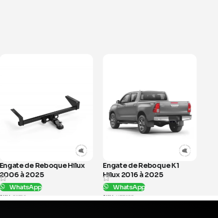
lux
Engate de Reboque K1
Engate de Reboque Rang
Hilux 2016 à 2025
CD | CS 2013 à 2023
WhatsApp
WhatsApp
SKU:
K778PR
SKU:
B1714