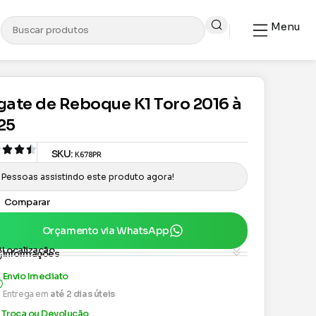
Menu
gate de Reboque K1 Toro 2016 à
25
SKU:
K678PR
Pessoas assistindo este produto agora!
Comparar
Orçamento via WhatsApp
Localização
Informações
Envio Imediato
Entrega em
até 2 dias úteis
Troca ou Devolução