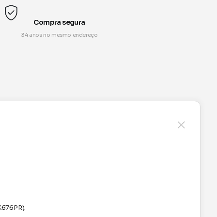
Compra segura
34 anos no mesmo endereço
K676PR).