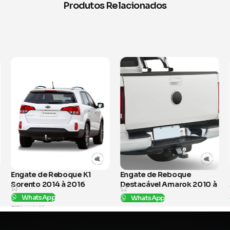
Produtos Relacionados
 K1
Engate de Reboque
Engate de Reboque Hi
16
Destacável Amarok 2010 à
2006 à 2025
2025
WhatsApp
WhatsApp
SKU:
B1710
SKU:
B382