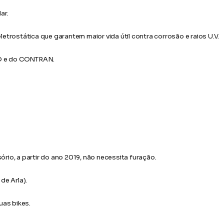
ar.
trostática que garantem maior vida útil contra corrosão e raios U.V.
O e do CONTRAN.
ório, a partir do ano 2019, não necessita furação.
de Arla).
uas bikes.