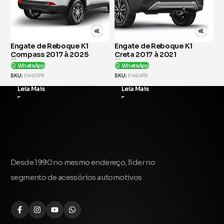
K1
Engate de Reboque K1
Engate de Reboque K1 L
25
Creta 2017 à 2021
Triton 2008 à 2018
WhatsApp
WhatsApp
SKU:
K464PR
SKU:
K529PR
Leia Mais
Leia Mais
Desde 1990 no mesmo endereço, líder no
segmento de acessórios automotivos