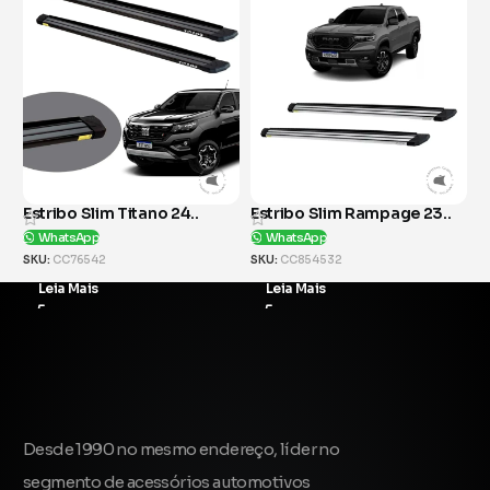
 24..
Estribo Slim Rampage 23..
Estribo Slim Tracker 21.
WhatsApp
WhatsApp
SKU:
CC854532
SKU:
CC27532
Leia Mais
Leia Mais
Desde 1990 no mesmo endereço, líder no
segmento de acessórios automotivos