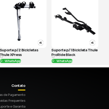
tas
Suporte p/ 1 Bicicleta Thule
Suporte p/ 3 Bicicletas
ProRide Black
Thule RideOn
WhatsApp
WhatsApp
SKU:
598002
SKU:
950300
Contato
as de Pagamento
vidas Frequentes
uporte e Garantia