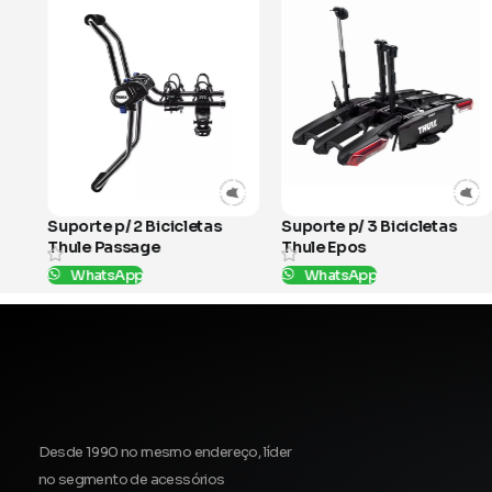
icicletas
Suporte p/ 3 Bicicletas
Suporte p/ 1 Bici
e
Thule Epos
ProRide
WhatsApp
WhatsApp
SKU:
979100
SKU:
598001
Desde 1990 no mesmo endereço, líder
no segmento de acessórios