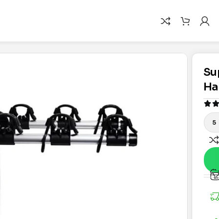
Su
Ha
5