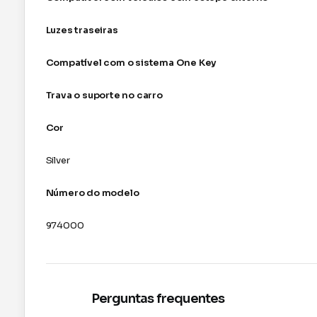
Luzes traseiras
Compatível com o sistema One Key
Trava o suporte no carro
Cor
Silver
Número do modelo
974000
Perguntas frequentes