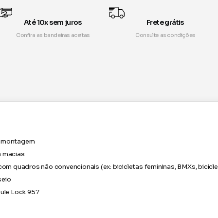
Até 10x sem juros
Frete grátis
Confira as bandeiras aceitas
Consulte as condições
ra montagem
a macias
com quadros não convencionais (ex: bicicletas femininas, BMXs, bicicle
seio
hule Lock 957