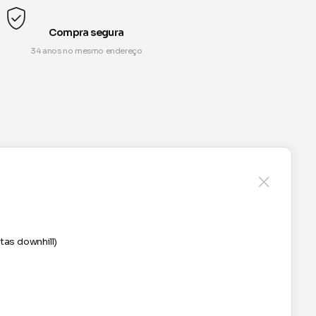
Compra segura
34 anos no mesmo endereço
tas downhill)