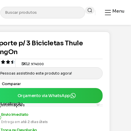
Menu
porte p/ 3 Bicicletas Thule
ngOn
SKU:
974000
Pessoas assistindo este produto agora!
Comparar
Orçamento via WhatsApp
Localização
Informações
Envio Imediato
Entrega em
até 2 dias úteis
Troca ou Devolução