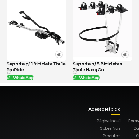
cleta Thule
Suporte p/ 3 Bicicletas
Suporte p/ 2 Bicicle
Thule HangOn
Thule XPress
WhatsApp
WhatsApp
SKU:
972000
SKU:
970003
Acesso Rápido
Página Inicial
Form
Sobre Nós
Dú
Produtos
S