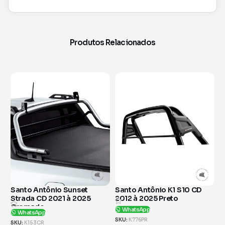
Produtos Relacionados
Santo Antônio K1 S10 CD
Santo Antônio K1 S10 CD
S
2012 à 2025 Preto
2012 à 2025 Cromado
2
WhatsApp
WhatsApp
SKU:
K776PR
SKU:
K776CR
S