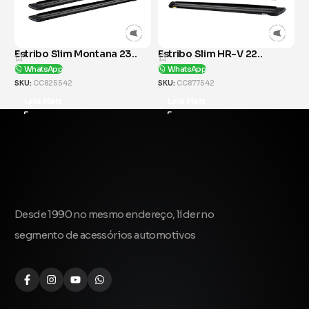
Estribo Slim Montana 23..
Estribo Slim HR-V 22..
E
WhatsApp
WhatsApp
SKU:
CC825542
SKU:
CC877542
S
Leia Mais
Leia Mais
Desde 1990 no mesmo endereço, líder no
segmento de acessórios automotivos