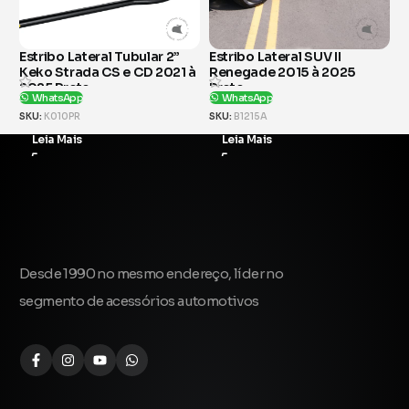
ular 2”
Estribo Lateral SUV II
Estribo Lateral Tubular 
CD 2021 à
Renegade 2015 à 2025
Hilux CD 2016 à 2025 P
Preto
WhatsApp
WhatsApp
SKU:
K762PR
SKU:
B1215A
Leia Mais
Leia Mais
Desde 1990 no mesmo endereço, líder no
segmento de acessórios automotivos