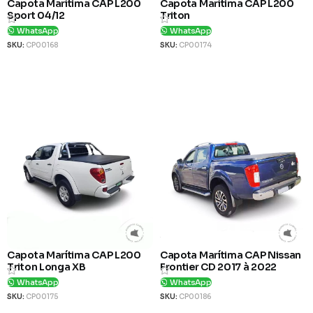
Capota Marítima CAP L200
Capota Marítima CAP L200
Sport 04/12
Triton
WhatsApp
WhatsApp
SKU:
CP00168
SKU:
CP00174
Ver Produto
Ver Produto
Capota Marítima CAP L200
Capota Marítima CAP Nissan
Triton Longa XB
Frontier CD 2017 à 2022
WhatsApp
WhatsApp
SKU:
CP00175
SKU:
CP00186