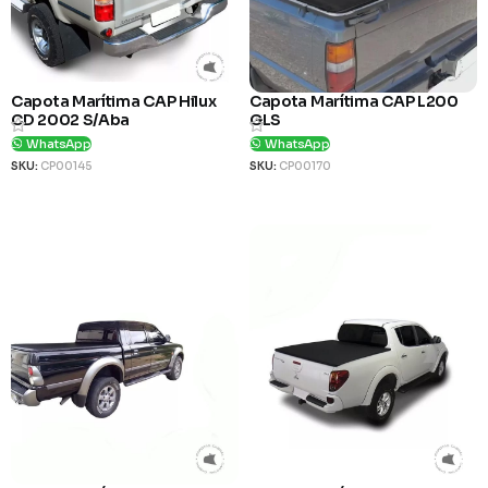
Capota Marítima CAP Hilux
Capota Marítima CAP L200
CD 2002 S/Aba
GLS
WhatsApp
WhatsApp
SKU:
CP00145
SKU:
CP00170
Ver Produto
Ver Produto