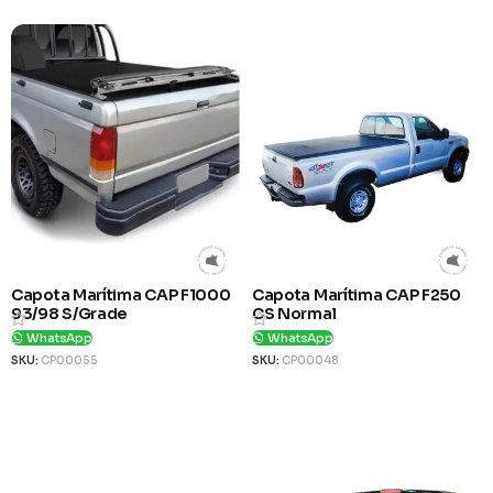
Capota Marítima CAP F1000
Capota Marítima CAP F250
93/98 S/Grade
CS Normal
WhatsApp
WhatsApp
SKU:
CP00055
SKU:
CP00048
Ver Produto
Ver Produto