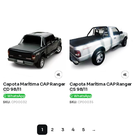
Ver Produto
Ver Produto
Capota Marítima CAP Ranger
Capota Marítima CAP Ranger
CD 98/11
CS 98/11
WhatsApp
WhatsApp
SKU:
CP00032
SKU:
CP00035
Ver Produto
Ver Produto
1
2
3
4
5
→