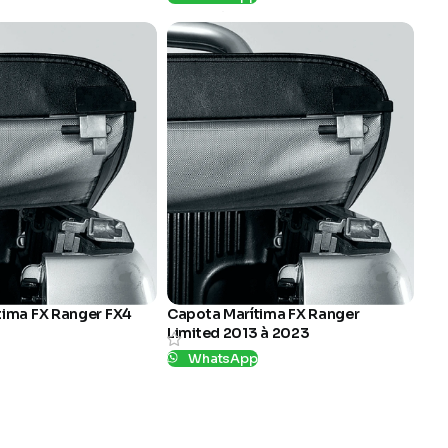
SKU:
MFF646
tima FX Ranger FX4
Capota Marítima FX Ranger
Limited 2013 à 2023
p
WhatsApp
SKU:
KC096FX