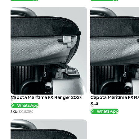
SKU:
CP00066
SKU:
CP00241
Capota Marítima FX Ranger 2024
Capota Marítima FX R
XLS
WhatsApp
WhatsApp
SKU:
KC153FX
SKU:
KC086FX