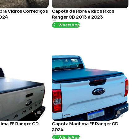
bra Vidros Corrediços
Capota de Fibra Vidros Fixos
2024
Ranger CD 2013 à 2023
p
WhatsApp
SKU:
23
tima FF Ranger CD
Capota Marítima FF Ranger CD
2024
p
WhatsApp