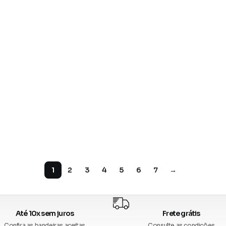
1
2
3
4
5
6
7
→
Até 10x sem juros
Frete grátis
Confira as bandeiras aceitas
Consulte as condições