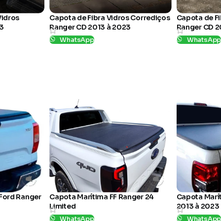
Vidros
Capota de Fibra Vidros Corrediços
Capota de Fi
3
Ranger CD 2013 à 2023
Ranger CD 
WhatsApp
WhatsAp
SKU:
22
SKU:
05
Ford Ranger
Capota Marítima FF Ranger 24
Capota Marí
Limited
2013 à 2023
WhatsApp
WhatsAp