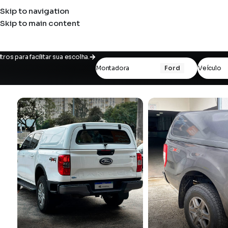
Skip to navigation
Skip to main content
iltros para facilitar sua escolha.
Montadora
Ford
Veículo
Limpar filtros
Ford