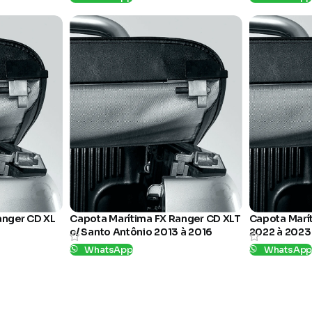
SKU:
MFF650
SKU:
MFF176
anger CD XL
Capota Marítima FX Ranger CD XLT
Capota Marí
c/ Santo Antônio 2013 à 2016
2022 à 2023
WhatsApp
WhatsAp
SKU:
KC087FX
SKU:
KC077FX-1