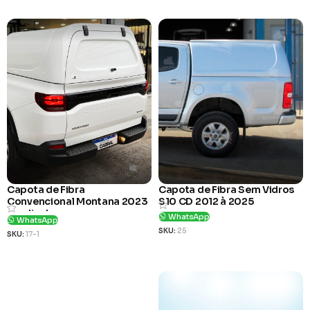
Capota de Fibra
Capota de Fibra Sem Vidros
Convencional Montana 2023
S10 CD 2012 à 2025
em diante
WhatsApp
WhatsApp
SKU:
25
SKU:
17-1
Ver Produto
Ver Produto