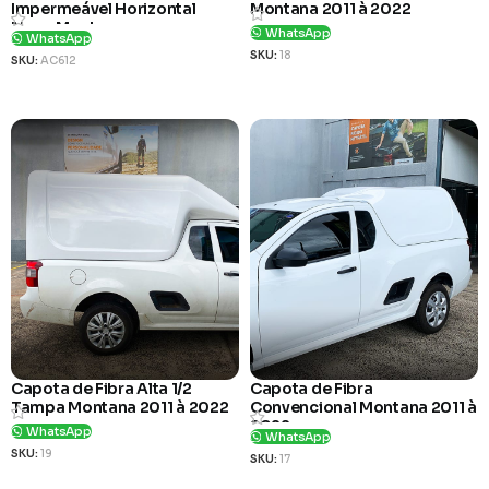
Impermeável Horizontal
Montana 2011 à 2022
Nova Montana
WhatsApp
WhatsApp
SKU:
18
SKU:
AC612
Ver Produto
Ver Produto
Capota de Fibra Alta 1/2
Capota de Fibra
Tampa Montana 2011 à 2022
Convencional Montana 2011 à
2022
WhatsApp
WhatsApp
SKU:
19
SKU:
17
Ver Produto
Ver Produto