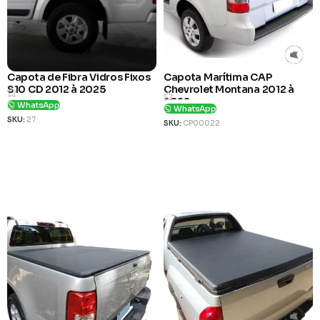
Capota de Fibra Vidros Fixos
Capota Marítima CAP
S10 CD 2012 à 2025
Chevrolet Montana 2012 à
2022
WhatsApp
WhatsApp
SKU:
27
SKU:
CP00022
Ver Produto
Ver Produto