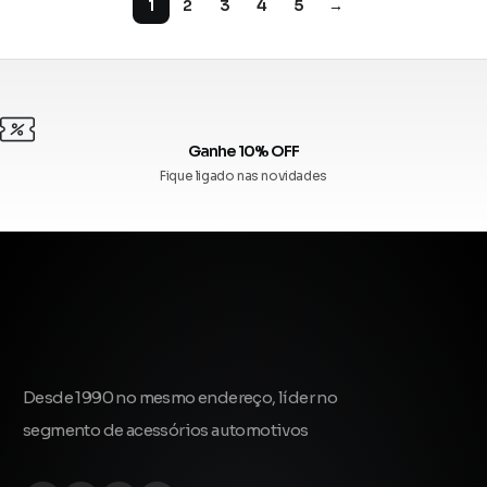
1
2
3
4
5
→
Até 10x sem juros
Confira as bandeiras aceitas
Desde 1990 no mesmo endereço, líder no
segmento de acessórios automotivos