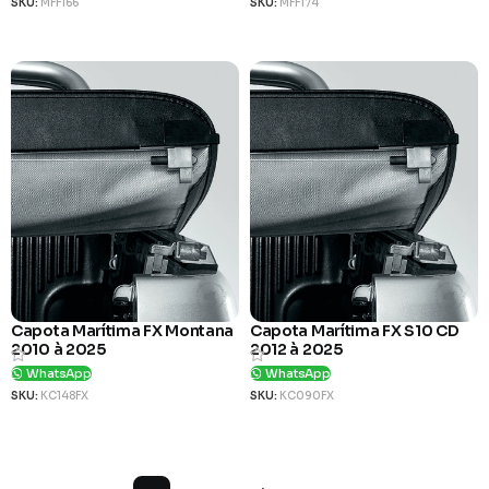
SKU:
MFF166
SKU:
MFF174
Ver Produto
Ver Produto
Capota Marítima FX Montana
Capota Marítima FX S10 CD
2010 à 2025
2012 à 2025
WhatsApp
WhatsApp
SKU:
KC148FX
SKU:
KC090FX
Ver Produto
Ver Produto