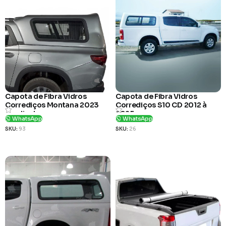
Capota de Fibra Vidros
Capota de Fibra Vidros
Corrediços Montana 2023
Corrediços S10 CD 2012 à
em diante
2025
WhatsApp
WhatsApp
SKU:
93
SKU:
26
Ver Produto
Ver Produto